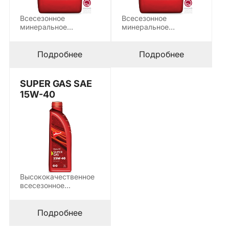
Всесезонное
Всесезонное
минеральное
минеральное
моторное масло SHPD
моторное масло SHPD
SAE 15W-40
SAE 20W-50
предназначено для
предназначено для
Подробнее
Подробнее
использования…
использования…
SUPER GAS SAE
15W-40
Высококачественное
всесезонное
моторное масло,
предназначенное для
смазывания
Подробнее
двигателей легковых
автомобилей…