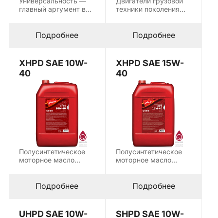
Универсальность —
Двигатели грузовой
главный аргумент в
техники поколения
пользу масла,
EURO 6 работают с
которое одинаково
системами EGR,…
хорошо…
Подробнее
Подробнее
XHPD SAE 10W-
XHPD SAE 15W-
40
40
Полусинтетическое
Полусинтетическое
моторное масло
моторное масло
XHPD SAE 10W-40
XHPD SAE 15W-40
разработано для
создано для
дизельных
тяжелонагруженных
Подробнее
Подробнее
двигателей…
дизельных…
UHPD SAE 10W-
SHPD SAE 10W-