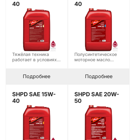
40
40
Тяжёлая техника
Полусинтетическое
работает в условиях,
моторное масло
при которых обычное
высокого качества
масло деградирует…
SHPD SAE 10W-40
предназначено для…
Подробнее
Подробнее
SHPD SAE 15W-
SHPD SAE 20W-
40
50