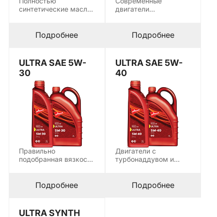
Полностью
Современные
синтетические масла
двигатели
класса 5W-30 стали
премиальных
стандартом для
европейских марок с
большинства
системами DPF и
Подробнее
Подробнее
современных…
SCR…
ULTRA SAE 5W-
ULTRA SAE 5W-
30
40
Правильно
Двигатели с
подобранная вязкость
турбонаддувом и
— основа
прямым впрыском
долговечной работы
нуждаются в масле
современного
с…
Подробнее
Подробнее
двигателя. ULTRA…
ULTRA SYNTH