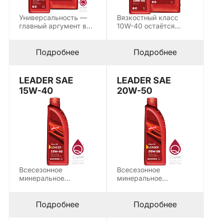
Универсальность —
Вязкостный класс
главный аргумент в
10W-40 остаётся
пользу масла,
одним из наиболее
которое одинаково
универсальных для
хорошо…
умеренного…
Подробнее
Подробнее
LEADER SAE
LEADER SAE
15W-40
20W-50
Всесезонное
Всесезонное
минеральное
минеральное
моторное масло
моторное масло
LEADER SAE 15W-40
LEADER SAE 20W-50
предназначено для
предназначено для
Подробнее
Подробнее
работы…
работы…