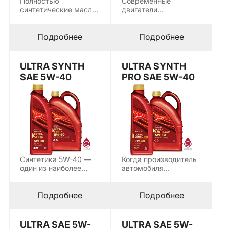
Полностью
Современные
синтетические масла
двигатели
класса 5W-30 стали
премиальных
стандартом для
европейских марок с
большинства
системами DPF и
Подробнее
Подробнее
современных…
SCR…
ULTRA SYNTH
ULTRA SYNTH
SAE 5W-40
PRO SAE 5W-40
Синтетика 5W-40 —
Когда производитель
один из наиболее
автомобиля
востребованных
устанавливает допуск
вязкостных классов
на масло, это не
для…
рекомендация…
Подробнее
Подробнее
ULTRA SAE 5W-
ULTRA SAE 5W-