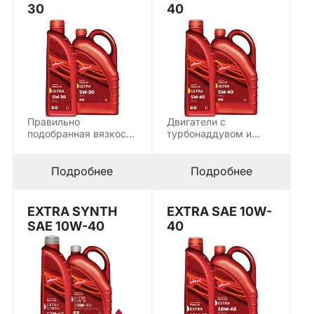
30
40
Правильно
Двигатели с
подобранная вязкость
турбонаддувом и
— основа
прямым впрыском
долговечной работы
нуждаются в масле
современного
с…
Подробнее
Подробнее
двигателя. ULTRA…
EXTRA SYNTH
EXTRA SAE 10W-
SAE 10W-40
40