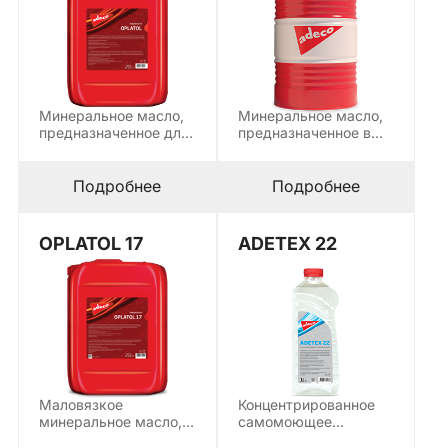
Минеральное масло,
Минеральное масло,
предназначенное для
предназначенное в
покрытия деревянных
качестве защитного,
и металлических
вспомогательного
форм и…
средства в
Подробнее
Подробнее
строительстве…
OPLATOL 17
ADETEX 22
Маловязкое
Концентрированное
минеральное масло,
самомоющее
предназначенное для
средство для