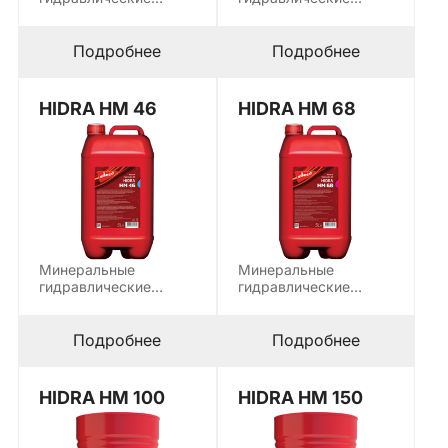
масла используются
масла используются
для смазки
для смазки
современных
современных
Подробнее
Подробнее
гидравлических
гидравлических
систем, которые…
систем, которые…
HIDRA HM 46
HIDRA HM 68
Минеральные
Минеральные
гидравлические
гидравлические
масла используются
масла используются
для смазки
для смазки
современных
современных
Подробнее
Подробнее
гидравлических
гидравлических
систем, которые…
систем, которые…
HIDRA HM 100
HIDRA HM 150