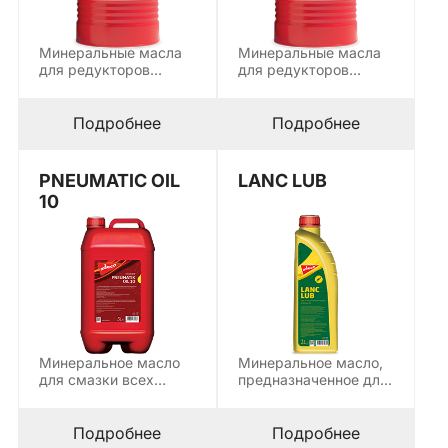
Минеральные масла
Минеральные масла
для редукторов
для редукторов
содержат EP (extreme
содержат EP (extreme
pressure) добавки и…
pressure) добавки и…
Подробнее
Подробнее
PNEUMATIC OIL
LANC LUB
10
Минеральное масло
Минеральное масло,
для смазки всех
предназначенное для
типов ударных,
смазки цепей всех
поворотных и
типов бензопил,
других…
которые…
Подробнее
Подробнее