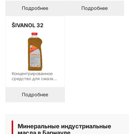
защиты и в качестве
кругловязальных
вспомогательного…
машин, изготовленное
Подробнее
Подробнее
на основе
специально…
ŠIVANOL 32
Концентрированное
средство для смазки
кругловязальных
машин, швейных
машин и других…
Подробнее
Минеральные индустриальные
масла в Барнауле