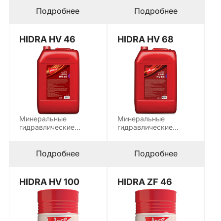
для смазки
в качестве рабочей
современных
среды в
Подробнее
Подробнее
гидравлических
гидростатических…
систем, которые…
HIDRA HV 46
HIDRA HV 68
Минеральные
Минеральные
гидравлические
гидравлические
масла, используется
масла, используется
в качестве рабочей
в качестве рабочей
среды в
среды в
Подробнее
Подробнее
гидростатических…
гидростатических…
HIDRA HV 100
HIDRA ZF 46