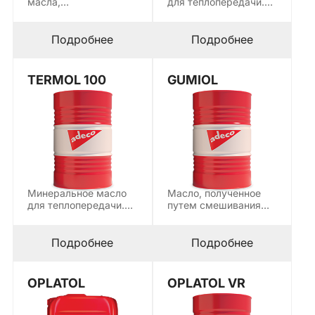
масла,
для теплопередачи.
предназначенные для
Используется в
смазки поршневых и
качестве
роторных воздушных
теплоносителя в
Подробнее
Подробнее
компрессоров…
закрытых…
TERMOL 100
GUMIOL
Минеральное масло
Масло, полученное
для теплопередачи.
путем смешивания
Используется в
базовых масел,
качестве
полученных путем
теплоносителя в
рафинирования
Подробнее
Подробнее
закрытых…
парафиновых…
OPLATOL
OPLATOL VR