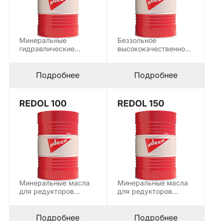
Минеральные
Беззольное
гидравлические
высококачественное
масла, используется
минеральное
в качестве рабочей
гидравлическое
среды в
масло,
Подробнее
Подробнее
гидростатических…
предназначенное для
современных
гидравлических
REDOL 100
REDOL 150
систем,…
Минеральные масла
Минеральные масла
для редукторов
для редукторов
содержат EP (extreme
содержат EP (extreme
pressure) добавки и…
pressure) добавки и…
Подробнее
Подробнее