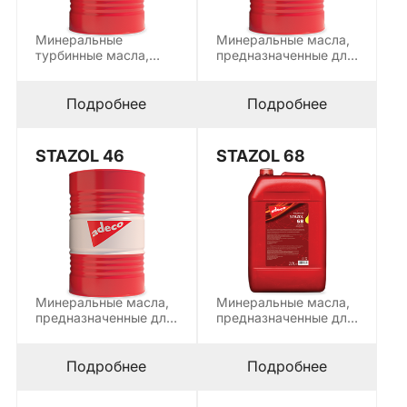
Минеральные
Минеральные масла,
турбинные масла,
предназначенные для
предназначенные для
смазки линейных и
смазки и охлаждения
круговых
подшипников и…
направляющих,
Подробнее
Подробнее
горизонтальных…
STAZOL 46
STAZOL 68
Минеральные масла,
Минеральные масла,
предназначенные для
предназначенные для
смазки линейных и
смазки линейных и
круговых
круговых
направляющих,
направляющих,
Подробнее
Подробнее
горизонтальных…
горизонтальных…