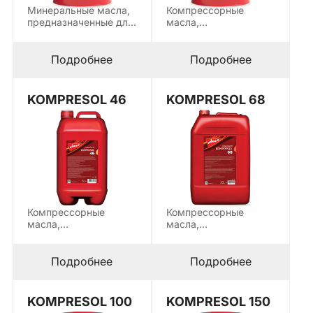
Минеральные масла,
Компрессорные
предназначенные для
масла,
смазки линейных и
предназначенные для
круговых
смазки поршневых и
направляющих,
роторных воздушных
Подробнее
Подробнее
горизонтальных…
компрессоров…
KOMPRESOL 46
KOMPRESOL 68
Компрессорные
Компрессорные
масла,
масла,
предназначенные для
предназначенные для
смазки поршневых и
смазки поршневых и
роторных воздушных
роторных воздушных
Подробнее
Подробнее
компрессоров…
компрессоров…
KOMPRESOL 100
KOMPRESOL 150