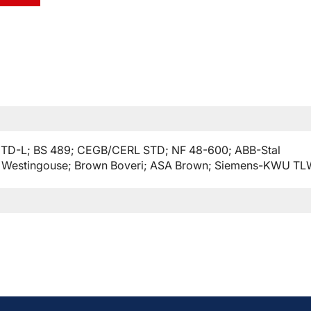
5 TD-L; BS 489; CEGB/CERL STD; NF 48-600; ABB-Stal
; Westingouse; Brown Boveri; ASA Brown; Siemens-KWU T