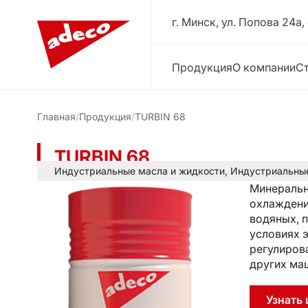
г. Минск, ул. Попова 24a,
Продукция
О компании
Ст
Главная
Продукция
TURBIN 68
TURBIN 68
Индустриальные масла и жидкости
,
Индустриальны
Минеральн
охлаждени
водяных, 
условиях 
регулиров
других ма
Узнать 