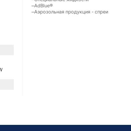
AdBlue®
Аэрозольная продукция - спреи
LW