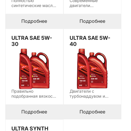
Полностью
Современные
синтетические масла
двигатели
класса 5W-30 стали
премиальных
стандартом для
европейских марок с
большинства
системами DPF и
Подробнее
Подробнее
современных…
SCR…
ULTRA SAE 5W-
ULTRA SAE 5W-
30
40
Правильно
Двигатели с
подобранная вязкость
турбонаддувом и
— основа
прямым впрыском
долговечной работы
нуждаются в масле
современного
с…
Подробнее
Подробнее
двигателя. ULTRA…
ULTRA SYNTH