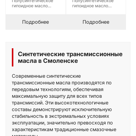
Полусинтетическое
Полусинтетическое
гипоидное масло
гипоидное масло
высокого качества,
высокого качества,
которое обеспечивает
которое обеспечивает
непрерывную смазку
непрерывную смазку
Подробнее
Подробнее
коробок…
коробок…
Синтетические трансмиссионные
масла в Смоленске
Современные синтетические
трансмиссионные масла производятся по
передовым технологиям, обеспечивая
максимальную защиту для всех типов
трансмиссий. Эти высокотехнологичные
составы демонстрируют исключительную
стабильность в экстремальных условиях
эксплуатации, значительно превосходя по
характеристикам традиционные смазочные
материалы.