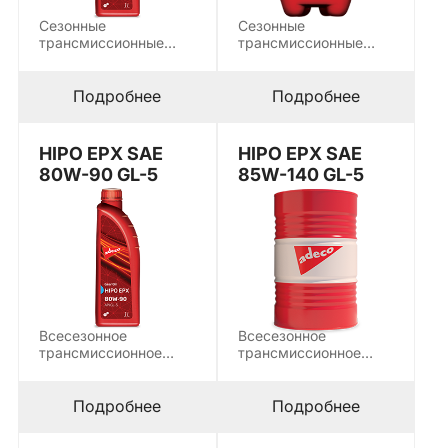
Сезонные
Сезонные
трансмиссионные
трансмиссионные
масла используются
масла используются
для смазки всех
для смазки всех
типов гипоидных
типов гипоидных
Подробнее
Подробнее
передач…
передач…
HIPO EPX SAE
HIPO EPX SAE
80W-90 GL-5
85W-140 GL-5
Всесезонное
Всесезонное
трансмиссионное
трансмиссионное
масло, используется
масло, используется
для смазки всех
для смазки всех
типов гипоидных
типов гипоидных
Подробнее
Подробнее
передач…
передач…