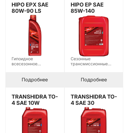
HIPO EPX SAE
HIPO EP SAE
80W-90 LS
85W-140
Гипоидное
Сезонные
всесезонное
трансмиссионные
многоцелевое масло с
масла используются
усовершенствованной
для смазки всех
системой
типов гипоидных
Подробнее
Подробнее
противозадирных
передач…
присадок,
ограничивающий…
TRANSHIDRA TO-
TRANSHIDRA TO-
4 SAE 10W
4 SAE 30