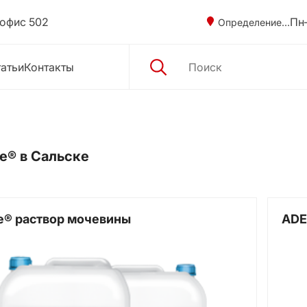
 офис 502
Пн–
Определение...
атьи
Контакты
e® в Сальске
e® раствор мочевины
ADE