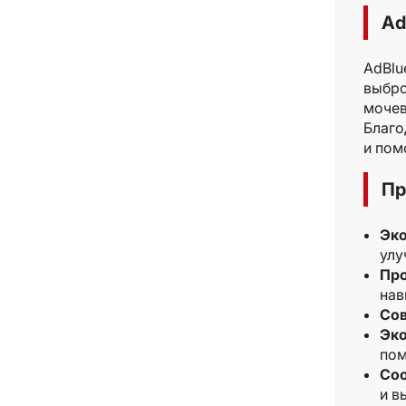
Ad
AdBlu
выбро
мочев
Благо
и пом
Пр
Эко
улу
Про
нав
Со
Эк
пом
Соо
и в