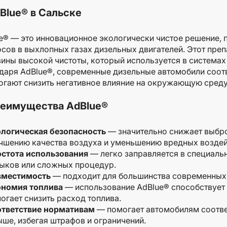
Blue® в Сальске
e® — это инновационное экологически чистое решение,
сов в выхлопных газах дизельных двигателей. Этот пре
ины высокой чистоты, который используется в системах
даря AdBlue®, современные дизельные автомобили соот
огают снизить негативное влияние на окружающую среду
еимущества AdBlue®
логическая безопасность
— значительно снижает выбро
чшению качества воздуха и уменьшению вредных воздей
стота использования
— легко заправляется в специальн
ыков или сложных процедур.
вместимость
— подходит для большинства современных 
ономия топлива
— использование AdBlue® способствует 
огает снизить расход топлива.
тветствие нормативам
— помогает автомобилям соотве
ыше, избегая штрафов и ограничений.