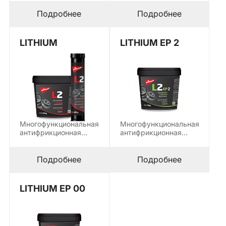
производится в две
на минеральной
градации: NLGI 2…
основе с добавлением
Подробнее
Подробнее
графита,…
LITHIUM
LITHIUM EP 2
Многофункциональная
Многофункциональная
антифрикционная
антифрикционная
смазка на основе
литиевая смазка на
минеральной смазки
минеральной основе,
изготавливается на
производится на
Подробнее
Подробнее
основе…
основе…
LITHIUM EP 00