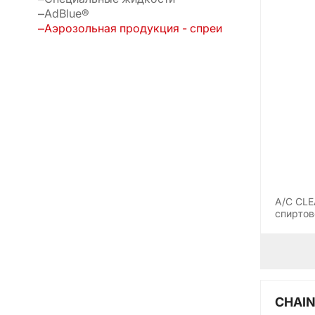
AdBlue®
Аэрозольная продукция - спреи
A/C CLE
спиртов
CHAIN