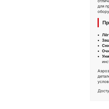
отлич
для п
обору
Пр
Лёг
Защ
Сн
Очи
Уни
инс
Аэроз
детал
услов
Досту