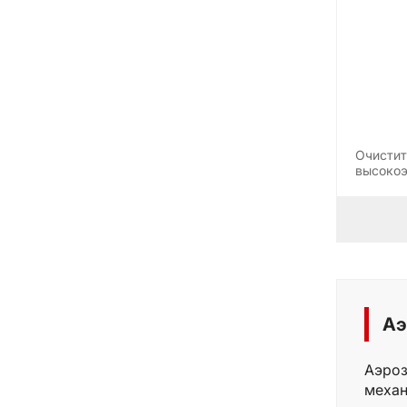
Очистит
высокоэ
Эффект
Аэ
Аэроз
механ