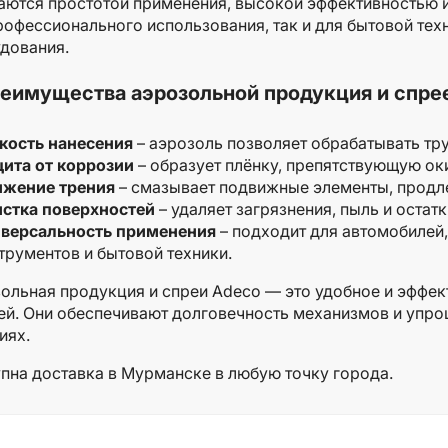
аются простотой применения, высокой эффективностью и
рофессионального использования, так и для бытовой те
дования.
еимущества аэрозольной продукция и спре
кость нанесения
– аэрозоль позволяет обрабатывать тру
ита от коррозии
– образует плёнку, препятствующую ок
ижение трения
– смазывает подвижные элементы, продл
стка поверхностей
– удаляет загрязнения, пыль и остат
версальность применения
– подходит для автомобилей
трументов и бытовой техники.
ольная продукция и спреи Adeco — это удобное и эффек
ей. Они обеспечивают долговечность механизмов и упр
иях.
пна доставка в Мурманске в любую точку города.