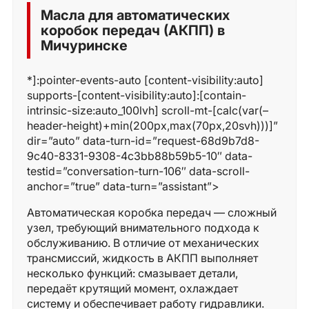
Масла для автоматических
коробок передач (АКПП) в
Мичуринске
*]:pointer-events-auto [content-visibility:auto]
supports-[content-visibility:auto]:[contain-
intrinsic-size:auto_100lvh] scroll-mt-[calc(var(–
header-height)+min(200px,max(70px,20svh)))]”
dir=”auto” data-turn-id=”request-68d9b7d8-
9c40-8331-9308-4c3bb88b59b5-10″ data-
testid=”conversation-turn-106″ data-scroll-
anchor=”true” data-turn=”assistant”>
Автоматическая коробка передач — сложный
узел, требующий внимательного подхода к
обслуживанию. В отличие от механических
трансмиссий, жидкость в АКПП выполняет
несколько функций: смазывает детали,
передаёт крутящий момент, охлаждает
систему и обеспечивает работу гидравлики.