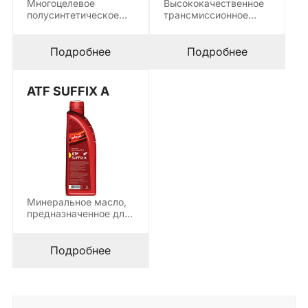
Многоцелевое
Высококачественное
полусинтетическое
трансмиссионное
масло,
масло,
предназначенное для
предназначенное для
смазывания
смазки всех типов
Подробнее
Подробнее
автоматических
автоматических
коробок передач,
коробок…
гидроусилителя…
ATF SUFFIX A
Минеральное масло,
предназначенное для
автоматической
смазки системы
автоматической
Подробнее
трансмиссии для…