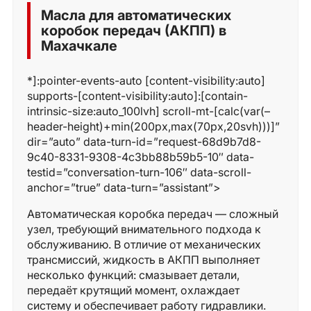
Масла для автоматических
коробок передач (АКПП) в
Махачкале
*]:pointer-events-auto [content-visibility:auto]
supports-[content-visibility:auto]:[contain-
intrinsic-size:auto_100lvh] scroll-mt-[calc(var(–
header-height)+min(200px,max(70px,20svh)))]”
dir=”auto” data-turn-id=”request-68d9b7d8-
9c40-8331-9308-4c3bb88b59b5-10″ data-
testid=”conversation-turn-106″ data-scroll-
anchor=”true” data-turn=”assistant”>
Автоматическая коробка передач — сложный
узел, требующий внимательного подхода к
обслуживанию. В отличие от механических
трансмиссий, жидкость в АКПП выполняет
несколько функций: смазывает детали,
передаёт крутящий момент, охлаждает
систему и обеспечивает работу гидравлики.