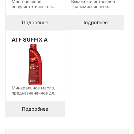
Многоцелевое
Высококачественное
полусинтетическое
трансмиссионное
масло,
масло,
предназначенное для
предназначенное для
смазывания
смазки всех типов
Подробнее
Подробнее
автоматических
автоматических
коробок передач,
коробок…
гидроусилителя…
ATF SUFFIX A
Минеральное масло,
предназначенное для
автоматической
смазки системы
автоматической
Подробнее
трансмиссии для…