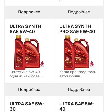
класса 5W-30 стали
премиальных
стандартом для
европейских марок с
большинства
системами DPF и
Подробнее
Подробнее
современных…
SCR…
ULTRA SYNTH
ULTRA SYNTH
SAE 5W-40
PRO SAE 5W-40
Синтетика 5W-40 —
Когда производитель
один из наиболее
автомобиля
востребованных
устанавливает допуск
вязкостных классов
на масло, это не
для…
рекомендация…
Подробнее
Подробнее
ULTRA SAE 5W-
ULTRA SAE 5W-
30
40