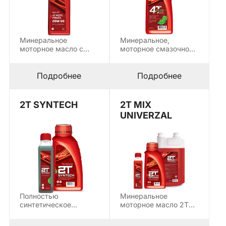
Минеральное
Минеральное,
моторное масло с
моторное смазочное
высокими
масло для небольших
эксплуатационными
бензиновых
характеристиками,
двигателей с
Подробнее
Подробнее
предназначенное для
воздушным…
смазывания…
2T SYNTECH
2T MIX
UNIVERZAL
Полностью
Минеральное
синтетическое
моторное масло 2T
моторное масло
MIX UNIVERZAL
высшего качества 2T
предназначено для