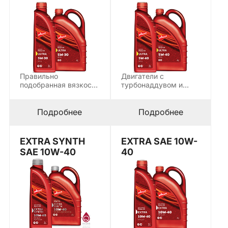
Правильно
Двигатели с
подобранная вязкость
турбонаддувом и
— основа
прямым впрыском
долговечной работы
нуждаются в масле
современного
с…
Подробнее
Подробнее
двигателя. ULTRA…
EXTRA SYNTH
EXTRA SAE 10W-
SAE 10W-40
40