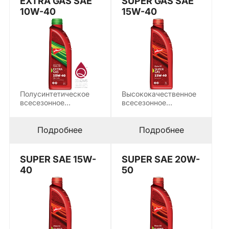
EXTRA GAS SAE
SUPER GAS SAE
10W-40
15W-40
Полусинтетическое
Высококачественное
всесезонное
всесезонное
моторное масло с
моторное масло,
высокой
предназначенное для
устойчивостью к
смазывания
Подробнее
Подробнее
сдвигу (stay…
двигателей легковых
автомобилей…
SUPER SAE 15W-
SUPER SAE 20W-
40
50