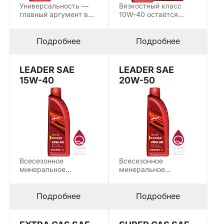
Универсальность —
Вязкостный класс
главный аргумент в
10W-40 остаётся
пользу масла,
одним из наиболее
которое одинаково
универсальных для
хорошо…
умеренного…
Подробнее
Подробнее
LEADER SAE
LEADER SAE
15W-40
20W-50
Всесезонное
Всесезонное
минеральное
минеральное
моторное масло
моторное масло
LEADER SAE 15W-40
LEADER SAE 20W-50
предназначено для
предназначено для
Подробнее
Подробнее
работы…
работы…