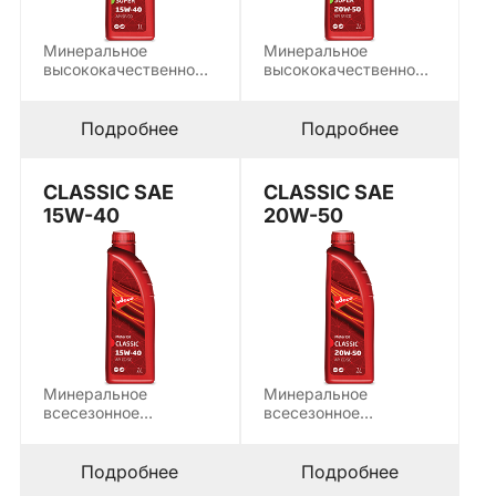
Минеральное
Минеральное
высококачественное
высококачественное
всесезонное
всесезонное
моторное масло,
моторное масло,
предназначенное для
предназначенное для
Подробнее
Подробнее
смазывания
смазывания
бензиновых и…
бензиновых и…
CLASSIC SAE
CLASSIC SAE
15W-40
20W-50
Минеральное
Минеральное
всесезонное
всесезонное
моторное масло,
моторное масло,
предназначенное для
предназначенное для
работы в смешанных
работы в смешанных
Подробнее
Подробнее
парках,…
парках,…