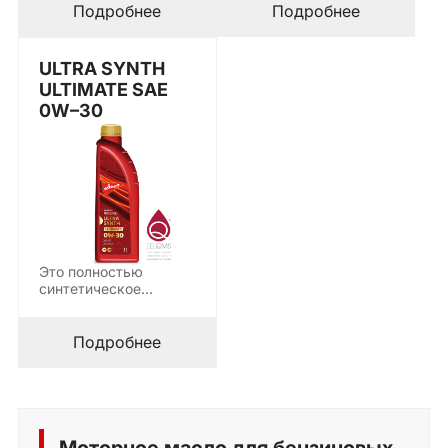
SYNTECH
смазки двухтактных…
Подробнее
Подробнее
предназначено для…
ULTRA SYNTH
ULTIMATE SAE
0W–30
Это полностью
синтетическое
моторное масло
сверхвысокого
класса с технологией
Подробнее
Mid…