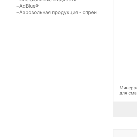
AdBlue®
Аэрозольная продукция - спреи
Минерал
для сма