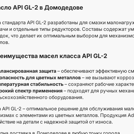
сло API GL-2 в Домодедове
 стандарта API GL-2 разработаны для смазки малонагр
ачи и отдельные типы редукторов. Составы содержат у
док, что делает их оптимальным выбором для механизмо
лов.
еимущества масел класса API GL-2
лансированная защита
– обеспечивают эффективную см
опасность для цветных металлов
– не вызывают корроз
пературная стабильность
– сохраняют рабочие характе
окий спектр применения
– подходят для ручных механ
ьскохозяйственного оборудования.
 API GL-2 – оптимальное решение для обслуживания ма
измах с элементами из цветных металлов. Продукция Ad
йствие на детали с надежной защитой от износа.
пна доставка в Домодедове в любую точку города.