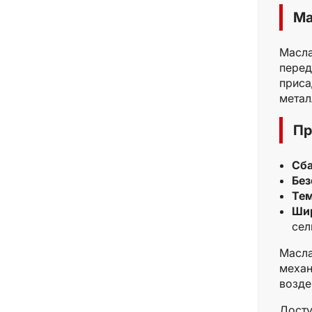
Ма
Масла
перед
приса
метал
Пр
Сба
Без
Тем
Шир
сел
Масла
механ
возде
Досту