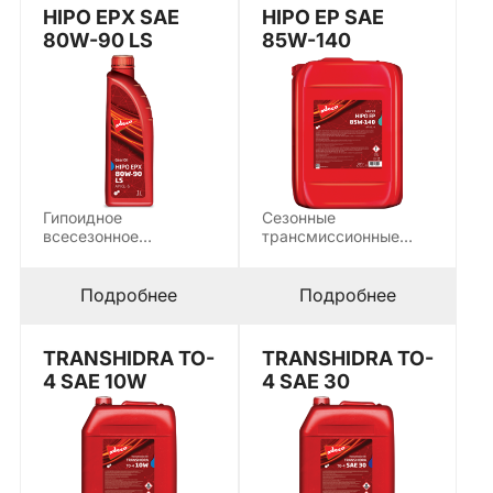
HIPO EPX SAE
HIPO EP SAE
80W-90 LS
85W-140
Гипоидное
Сезонные
всесезонное
трансмиссионные
многоцелевое масло с
масла используются
усовершенствованной
для смазки всех
системой
типов гипоидных
Подробнее
Подробнее
противозадирных
передач…
присадок,
ограничивающий…
TRANSHIDRA TO-
TRANSHIDRA TO-
4 SAE 10W
4 SAE 30