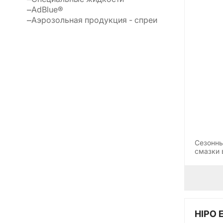
AdBlue®
Аэрозольная продукция - спреи
Сезонны
смазки 
HIPO 