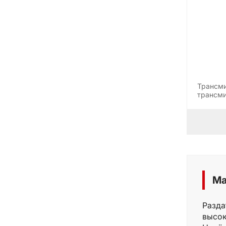
Трансми
трансми
строит
Ма
Разда
высок