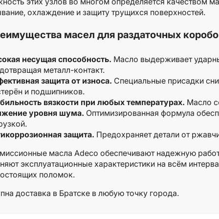
ность этих узлов во многом определяется качеством м
вание, охлаждение и защиту трущихся поверхностей.
еимущества масел для раздаточных коробо
окая несущая способность.
Масло выдерживает ударны
дотвращая металл-контакт.
ективная защита от износа.
Специальные присадки сни
терён и подшипников.
бильность вязкости при любых температурах.
Масло со
ижение уровня шума.
Оптимизированная формула обесп
рузкой.
икоррозионная защита.
Предохраняет детали от ржавчин
миссионные масла Adeco обеспечивают надежную работ
няют эксплуатационные характеристики на всём интерв
остоящих поломок.
пна доставка в Братске в любую точку города.