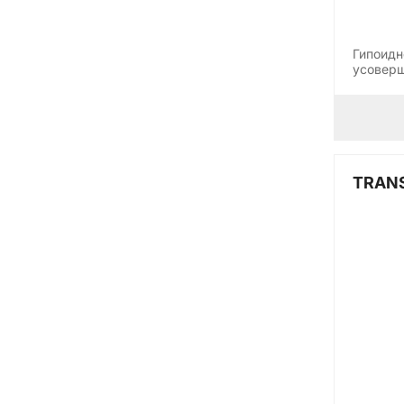
Гипоидн
усоверш
присад
TRANS