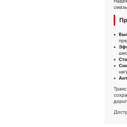
Надёж
смазы
Пр
Выс
пре
Эфф
шес
Ста
Сн
наг
Ант
Транс
сохра
дорог
Досту