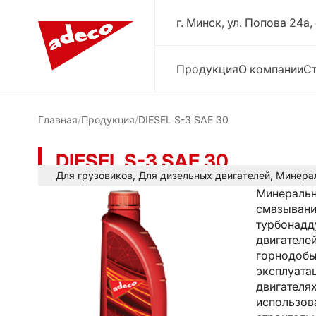
г. Минск, ул. Попова 24a,
Продукция
О компании
Ст
Главная
Продукция
DIESEL S-3 SAE 30
DIESEL S-3 SAE 30
Для грузовиков
,
Для дизельных двигателей
,
Минера
Минеральн
смазывани
турбонадду
двигателей
горнодобы
эксплуата
двигателях
использов