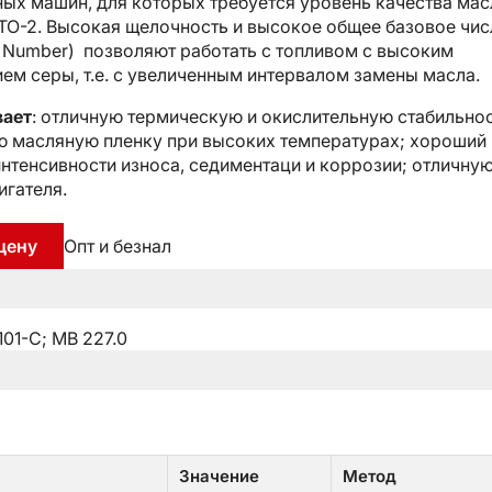
ных машин, для которых требуется уровень качества мас
r TO-2. Высокая щелочность и высокое общее базовое чи
e Number) позволяют работать с топливом с высоким
ем серы, т.е. с увеличенным интервалом замены масла.
вает
: отличную термическую и окислительную стабильнос
ю масляную пленку при высоких температурах; хороший
интенсивности износа, седиментаци и коррозии; отличну
игателя.
цену
Опт и безнал
101-C; MB 227.0
Значение
Метод