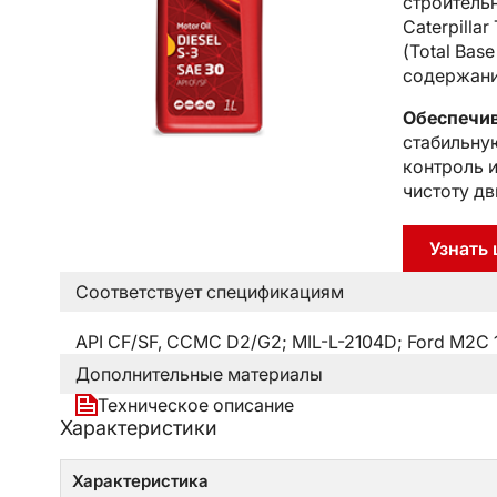
строитель
Caterpilla
(Total Bas
содержани
Обеспечи
стабильну
контроль 
чистоту дв
Узнать 
Соответствует спецификациям
API CF/SF, CCMC D2/G2; MIL-L-2104D; Ford M2C 
Дополнительные материалы
Техническое описание
Характеристики
Характеристика