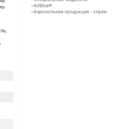
ла
AdBlue®
сло
Аэрозольная продукция - спреи
ть;
ю